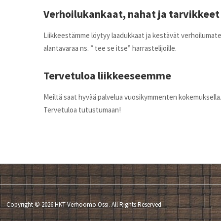
Verhoilukankaat, nahat ja tarvikkeet
Liikkeestämme löytyy laadukkaat ja kestävät verhoilumater
alantavaraa ns. ” tee se itse” harrastelijoille.
Tervetuloa liikkeeseemme
Meiltä saat hyvää palvelua vuosikymmenten kokemuksella
Tervetuloa tutustumaan!
Copyright © 2026 HKT-Verhoomo Ossi. All Rights Reserved